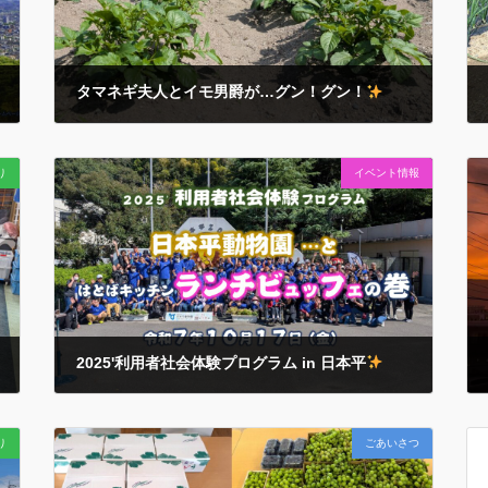
タマネギ夫人とイモ男爵が…グン！グン！
2026年4月22日
甲府の桜も葉桜になった４月の下旬… 畑のお野菜たちが
り
イベント情報
その勢いを増してきました…
菜園周辺のご近隣から
も…『今年ぁ～勢いがイイじゃんかぁ！』と太鼓判！
どうかこのまま順調に健やかに育ってくれますように…
2025'利用者社会体験プログラム in 日本平
2025年10月17日
今年もワイワイ
行ってきました…！ 早朝からご対応を
り
ごあいさつ
いただきました各ご家庭とご家族の皆々様…連携施設の
皆々様… 動画にあるたくさんの笑顔をつくるお手伝いに