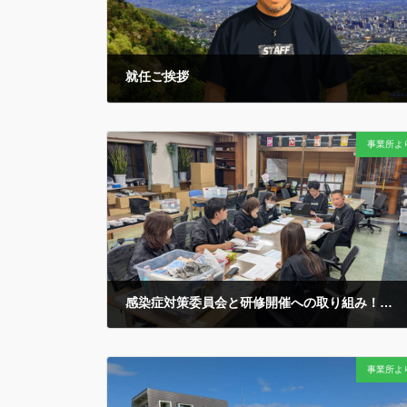
就任ご挨拶
2026年7月12日
社会福祉法人ホープ会のホームページにアクセスいた
事業所よ
だきありがとうございます。 平素より格別のご高配な
らびにご指導、ご支援を賜り厚く御礼を申し上げます。
平成１４年３月の法人創設から、度重なる法制度等の
変革を経て、今日 […]
感染症対策委員会と研修開催への取り組み！
2025年10月29日
今冬へ向けた「感染症対策」のための定例会議です…
事業所よ
かつては冬の「インフルエンザ」や「ノロウイルス」な
どへの対策が主流でしたが…新型コロナのパンデミック