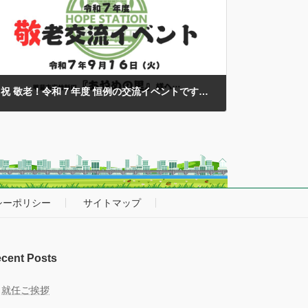
たことは当たり前ではないこと… そんな『当たり前では
ない当たり前 […]
祝 敬老！令和７年度 恒例の交流イベントです！
2025年9月16日
敬老の日を迎え…今年度も甲斐市内の『あやめの里』様
と恒例の交流イベントに選抜メンバーと同行スタッフで
うかがってきました…
本イベントについては、２０２
０年以降のコロナ禍での中断や…再開からも多くの規
制・制限を設けて様々 […]
シーポリシー
サイトマップ
cent Posts
就任ご挨拶