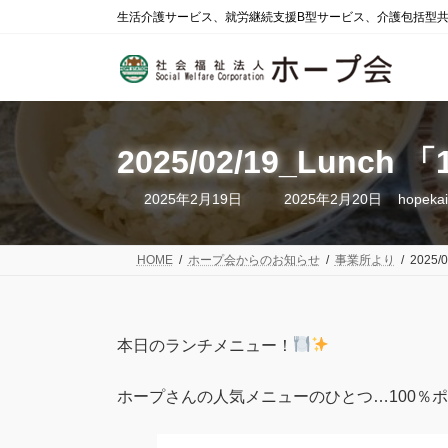
コ
ナ
生活介護サービス、就労継続支援B型サービス、介護包括型
ン
ビ
テ
ゲ
ン
ー
ツ
シ
へ
ョ
ス
ン
2025/02/19_Lu
キ
に
ッ
移
プ
動
最
2025年2月19日
2025年2月20日
hopekai
終
更
新
日
HOME
ホープ会からのお知らせ
事業所より
2025
時
:
本日のランチメニュー！
ホープさんの人気メニューのひとつ…100％