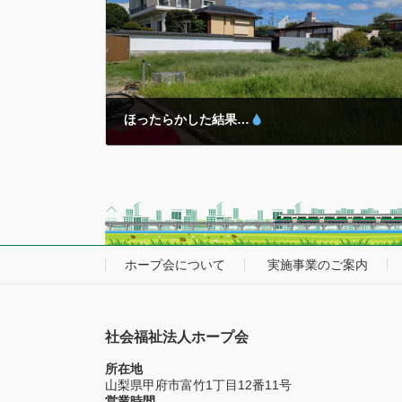
以来はもはや「季節」を問わず警戒と対策を必要として
います… 各事業所 […]
ほったらかした結果…
2025年10月8日
除草～乗用管理機アグリカでの耕運まで… 昨年植え付け
た『玉ねぎ』や今年春の『ジャガイモ』収穫後の「ほっ
たらかし温泉
」ならぬ…ホープの『ほったらかし菜園
』が大変なことに…
気がつくとそこは一面の
「名もなき植物」 […]
ホープ会について
実施事業のご案内
社会福祉法人ホープ会
所在地
山梨県甲府市富竹1丁目12番11号
営業時間