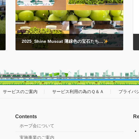
心から感謝申し上げます…
「働く！」「遊ぶ！」
「暮らす！」をこ […]
2025_Shine Muscat 薄緑色の宝石たち…
2025年9月25日
2025（令和７）年シーズンも甘くて嬉しい贈り物がたく
さん届きました… これは絶対に当たり前のことではな
く…贈ってくださった方々のご厚意や応援の賜物
であ
ると『感謝！』の気持ちを肝に銘じておきます… それで
もみなさんの食 […]
サービスのご案内
サービス利用の為のＱ＆Ａ
プライバ
Contents
Re
ホープ会について
実施事業のご案内