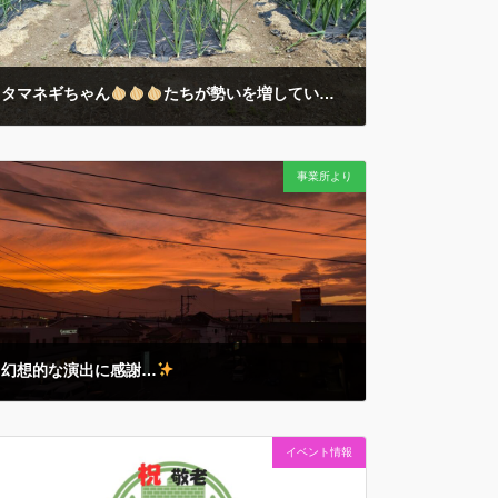
タマネギちゃん
たちが勢いを増しています…！
2026年4月6日
例年より早めの桜
の開花や… あまりの暖かさにハナミ
事業所より
ズキもビックリ開花の今朝… キレイに行儀よく整列する
タマネギちゃん
たちの成長を楽しみにしていま
す…！ 続報はまた…
幻想的な演出に感謝…
2025年10月8日
午後５時３０分を少し回ったところ… ミーティング中の
イベント情報
主任職員たちの手を止めたのは… 美しい夕焼けにほんの
少しだけ目を向けてみる… 今日もみんなと１日を過ごせ