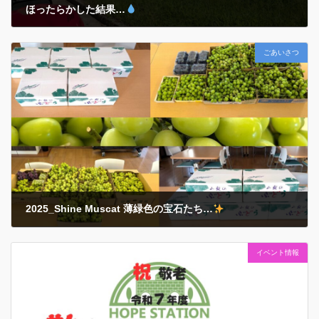
ほったらかした結果…
2025年10月8日
ごあいさつ
除草～乗用管理機アグリカでの耕運まで… 昨年植え付けた『玉ねぎ』
や今年春の『ジャガイモ』収穫後の「ほったらかし温泉
」ならぬ…
ホープの『ほったらかし菜園
』が大変なことに…
気がつく
とそこは一面の「名もなき植物」 […]
2025_Shine Muscat 薄緑色の宝石たち…
2025年9月25日
イベント情報
2025（令和７）年シーズンも甘くて嬉しい贈り物がたくさん届きまし
た… これは絶対に当たり前のことではなく…贈ってくださった方々の
ご厚意や応援の賜物
であると『感謝！』の気持ちを肝に銘じておき
ます… それでもみなさんの食 […]