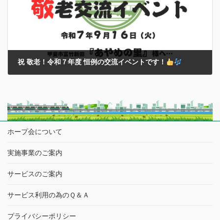
祝 敬老！令和７年度 恒例の交流イベントです！
2025年9月16日
敬老の日を迎え…今年度も甲斐市内の『あやめの里』様と恒例の交流
イベントに選抜メンバーと同行スタッフでうかがってきました…
本イベントについては、２０２０年以降のコロナ禍での中断や…再開
からも多くの規制・制限を設けて様々 […]
ホープ会について
実施事業のご案内
サービスのご案内
サービス利用の為のＱ＆Ａ
プライバシーポリシー