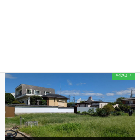
さんの笑顔をつくるお手伝いに心から感謝申し上げます…
「働
く！」「遊ぶ！」「暮らす！」をこ […]
幻想的な演出に感謝…
2025年10月8日
事業所より
午後５時３０分を少し回ったところ… ミーティング中の主任職員たち
の手を止めたのは… 美しい夕焼けにほんの少しだけ目を向けてみる…
今日もみんなと１日を過ごせたことは当たり前ではないこと… そんな
『当たり前ではない当たり前 […]