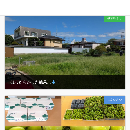
幻想的な演出に感謝…
2025年10月8日
事業所より
午後５時３０分を少し回ったところ… ミーティング中の主任職員たち
の手を止めたのは… 美しい夕焼けにほんの少しだけ目を向けてみる…
今日もみんなと１日を過ごせたことは当たり前ではないこと… そんな
『当たり前ではない当たり前 […]
ほったらかした結果…
2025年10月8日
ごあいさつ
除草～乗用管理機アグリカでの耕運まで… 昨年植え付けた『玉ねぎ』
や今年春の『ジャガイモ』収穫後の「ほったらかし温泉
」ならぬ…
ホープの『ほったらかし菜園
』が大変なことに…
気がつく
とそこは一面の「名もなき植物」 […]