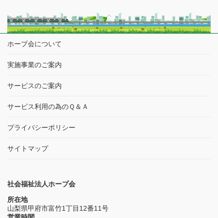
敬老の日を迎え…今年度も甲斐市内の『あやめの里』様と恒例の交流
イベントに選抜メンバーと同行スタッフでうかがってきました…
本イベントについては、２０２０年以降のコロナ禍での中断や…再開
からも多くの規制・制限を設けて様々 […]
ホープ会について
実施事業のご案内
サービスのご案内
サービス利用の為のＱ＆Ａ
プライバシーポリシー
サイトマップ
社会福祉法人ホープ会
所在地
山梨県甲府市富竹1丁目12番11号
営業時間