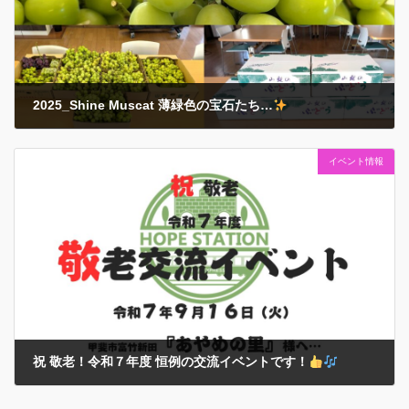
2025_Shine Muscat 薄緑色の宝石たち…
2025年9月25日
イベント情報
2025（令和７）年シーズンも甘くて嬉しい贈り物がたくさん届きまし
た… これは絶対に当たり前のことではなく…贈ってくださった方々の
ご厚意や応援の賜物
であると『感謝！』の気持ちを肝に銘じておき
ます… それでもみなさんの食 […]
祝 敬老！令和７年度 恒例の交流イベントです！
2025年9月16日