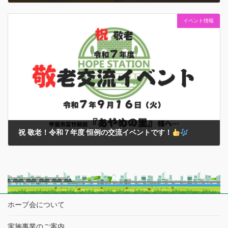
2025年9月25日
イベント情報
2025（令和７）年シーズンも甘くて嬉しい贈り物がたくさん届きまし
た… これは絶対に当たり前のことではなく…贈ってくださった方々の
ご厚意や応援の賜物
であると『感謝！』の気持ちを肝に銘じておき
ます… それでもみなさんの食 […]
祝 敬老！令和７年度 恒例の交流イベントです！
2025年9月16日
敬老の日を迎え…今年度も甲斐市内の『あやめの里』様と恒例の交流
イベントに選抜メンバーと同行スタッフでうかがってきました…
本イベントについては、２０２０年以降のコロナ禍での中断や…再開
からも多くの規制・制限を設けて様々 […]
ホープ会について
実施事業のご案内