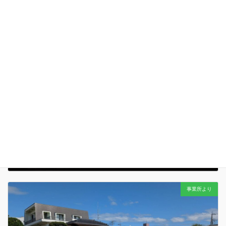
2025'利用者社会体験プログラム in 日本平
2025年10月17日
事業所より
今年もワイワイ
行ってきました…！ 早朝からご対応をいただきま
した各ご家庭とご家族の皆々様…連携施設の皆々様… 動画にあるたく
さんの笑顔をつくるお手伝いに心から感謝申し上げます…
「働
く！」「遊ぶ！」「暮らす！」をこ […]
幻想的な演出に感謝…
2025年10月8日
事業所より
午後５時３０分を少し回ったところ… ミーティング中の主任職員たち
の手を止めたのは… 美しい夕焼けにほんの少しだけ目を向けてみる…
今日もみんなと１日を過ごせたことは当たり前ではないこと… そんな
『当たり前ではない当たり前 […]