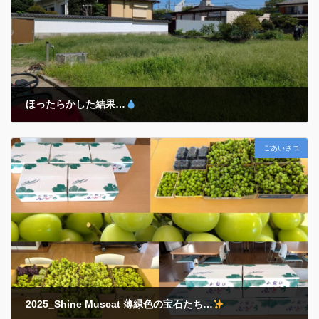
ほったらかした結果…
2025年10月8日
ごあいさつ
除草～乗用管理機アグリカでの耕運まで… 昨年植え付けた『玉ねぎ』
や今年春の『ジャガイモ』収穫後の「ほったらかし温泉
」ならぬ…
ホープの『ほったらかし菜園
』が大変なことに…
気がつく
とそこは一面の「名もなき植物」 […]
2025_Shine Muscat 薄緑色の宝石たち…