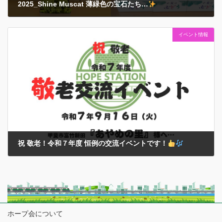
2025_Shine Muscat 薄緑色の宝石たち…
2025年9月25日
イベント情報
2025（令和７）年シーズンも甘くて嬉しい贈り物がたくさん届きまし
た… これは絶対に当たり前のことではなく…贈ってくださった方々の
ご厚意や応援の賜物
であると『感謝！』の気持ちを肝に銘じておき
ます… それでもみなさんの食 […]
祝 敬老！令和７年度 恒例の交流イベントです！
2025年9月16日
敬老の日を迎え…今年度も甲斐市内の『あやめの里』様と恒例の交流
イベントに選抜メンバーと同行スタッフでうかがってきました…
本イベントについては、２０２０年以降のコロナ禍での中断や…再開
からも多くの規制・制限を設けて様々 […]
ホープ会について