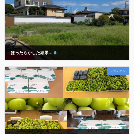
『当たり前ではない当たり前 […]
ほったらかした結果…
2025年10月8日
ごあいさつ
除草～乗用管理機アグリカでの耕運まで… 昨年植え付けた『玉ねぎ』
や今年春の『ジャガイモ』収穫後の「ほったらかし温泉
」ならぬ…
ホープの『ほったらかし菜園
』が大変なことに…
気がつく
とそこは一面の「名もなき植物」 […]