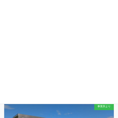
2025'利用者社会体験プログラム in 日本平
2025年10月17日
事業所より
今年もワイワイ
行ってきました…！ 早朝からご対応をいただきま
した各ご家庭とご家族の皆々様…連携施設の皆々様… 動画にあるたく
さんの笑顔をつくるお手伝いに心から感謝申し上げます…
「働
く！」「遊ぶ！」「暮らす！」をこ […]
幻想的な演出に感謝…
2025年10月8日
事業所より
午後５時３０分を少し回ったところ… ミーティング中の主任職員たち
の手を止めたのは… 美しい夕焼けにほんの少しだけ目を向けてみる…
今日もみんなと１日を過ごせたことは当たり前ではないこと… そんな