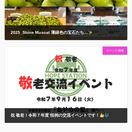
2025_Shine Muscat 薄緑色の宝石たち…
2025年9月25日
イベント情報
2025（令和７）年シーズンも甘くて嬉しい贈り物がたくさん届きまし
た… これは絶対に当たり前のことではなく…贈ってくださった方々の
ご厚意や応援の賜物
であると『感謝！』の気持ちを肝に銘じておき
ます… それでもみなさんの食 […]
祝 敬老！令和７年度 恒例の交流イベントです！
2025年9月16日