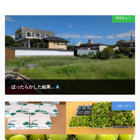
2025年10月8日
事業所より
午後５時３０分を少し回ったところ… ミーティング中の主任職員たち
の手を止めたのは… 美しい夕焼けにほんの少しだけ目を向けてみる…
今日もみんなと１日を過ごせたことは当たり前ではないこと… そんな
『当たり前ではない当たり前 […]
ほったらかした結果…
2025年10月8日
ごあいさつ
除草～乗用管理機アグリカでの耕運まで… 昨年植え付けた『玉ねぎ』
や今年春の『ジャガイモ』収穫後の「ほったらかし温泉
」ならぬ…
ホープの『ほったらかし菜園
』が大変なことに…
気がつく
とそこは一面の「名もなき植物」 […]