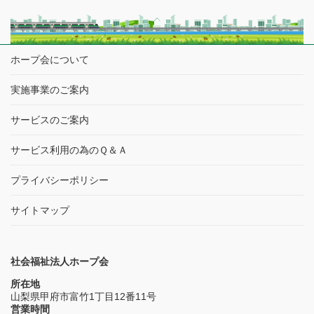
敬老の日を迎え…今年度も甲斐市内の『あやめの里』様と恒例の交流
イベントに選抜メンバーと同行スタッフでうかがってきました…
本イベントについては、２０２０年以降のコロナ禍での中断や…再開
からも多くの規制・制限を設けて様々 […]
ホープ会について
実施事業のご案内
サービスのご案内
サービス利用の為のＱ＆Ａ
プライバシーポリシー
サイトマップ
社会福祉法人ホープ会
所在地
山梨県甲府市富竹1丁目12番11号
営業時間