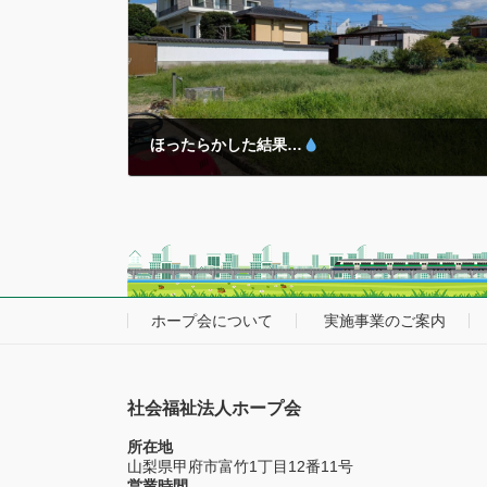
以来はもはや「季節」を問わず警戒と対策を必要として
います… 各事業所 […]
ほったらかした結果…
2025年10月8日
除草～乗用管理機アグリカでの耕運まで… 昨年植え付け
た『玉ねぎ』や今年春の『ジャガイモ』収穫後の「ほっ
たらかし温泉
」ならぬ…ホープの『ほったらかし菜園
』が大変なことに…
気がつくとそこは一面の
「名もなき植物」 […]
ホープ会について
実施事業のご案内
社会福祉法人ホープ会
所在地
山梨県甲府市富竹1丁目12番11号
営業時間