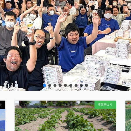
せ
事業所より