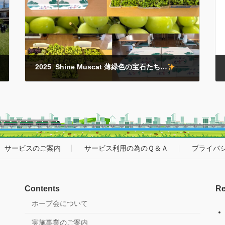
心から感謝申し上げます…
「働く！」「遊ぶ！」
「暮らす！」をこ […]
2025_Shine Muscat 薄緑色の宝石たち…
2025年9月25日
2025（令和７）年シーズンも甘くて嬉しい贈り物がたく
さん届きました… これは絶対に当たり前のことではな
く…贈ってくださった方々のご厚意や応援の賜物
であ
ると『感謝！』の気持ちを肝に銘じておきます… それで
もみなさんの食 […]
サービスのご案内
サービス利用の為のＱ＆Ａ
プライバ
Contents
Re
ホープ会について
実施事業のご案内