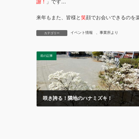
謝！
」です…
来年もまた、皆様と
笑
顔でお会いできるのを
イベント情報
、
事業所より
カテゴリー
前の記事
咲き誇る！隣地のハナミズキ！
2018年4月13日