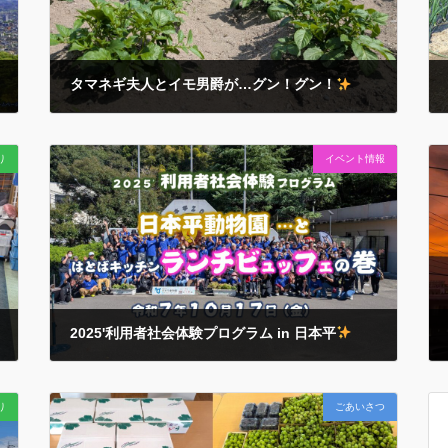
タマネギ夫人とイモ男爵が…グン！グン！
2026年4月22日
甲府の桜も葉桜になった４月の下旬… 畑のお野菜たちが
り
イベント情報
その勢いを増してきました…
菜園周辺のご近隣から
も…『今年ぁ～勢いがイイじゃんかぁ！』と太鼓判！
どうかこのまま順調に健やかに育ってくれますように…
2025'利用者社会体験プログラム in 日本平
2025年10月17日
今年もワイワイ
行ってきました…！ 早朝からご対応を
り
ごあいさつ
いただきました各ご家庭とご家族の皆々様…連携施設の
皆々様… 動画にあるたくさんの笑顔をつくるお手伝いに