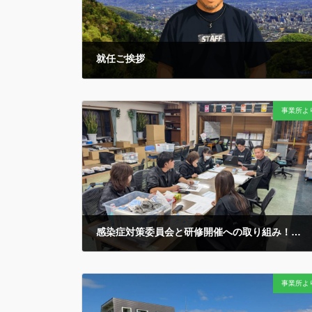
就任ご挨拶
2026年7月12日
社会福祉法人ホープ会のホームページにアクセスいた
事業所よ
だきありがとうございます。 平素より格別のご高配な
らびにご指導、ご支援を賜り厚く御礼を申し上げます。
平成１４年３月の法人創設から、度重なる法制度等の
変革を経て、今日 […]
感染症対策委員会と研修開催への取り組み！
2025年10月29日
今冬へ向けた「感染症対策」のための定例会議です…
事業所よ
かつては冬の「インフルエンザ」や「ノロウイルス」な
どへの対策が主流でしたが…新型コロナのパンデミック