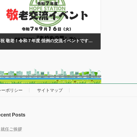
たことは当たり前ではないこと… そんな『当たり前では
ない当たり前 […]
祝 敬老！令和７年度 恒例の交流イベントです！
2025年9月16日
敬老の日を迎え…今年度も甲斐市内の『あやめの里』様
と恒例の交流イベントに選抜メンバーと同行スタッフで
うかがってきました…
本イベントについては、２０２
０年以降のコロナ禍での中断や…再開からも多くの規
制・制限を設けて様々 […]
シーポリシー
サイトマップ
cent Posts
就任ご挨拶