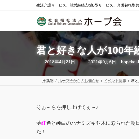
コ
ナ
生活介護サービス、就労継続支援B型サービス、介護包括型
ン
ビ
テ
ゲ
ン
ー
ツ
シ
へ
ョ
ス
ン
君と好きな人が100
キ
に
ッ
移
プ
動
最
2018年4月21日
2021年9月6日
hopekai-
終
更
新
日
HOME
ホープ会からのお知らせ
イベント情報
君と
時
:
そぉ～らを押し上げてぇ～♪
薄
紅
色と純白のハナミズキ並木に彩られた朝
た！