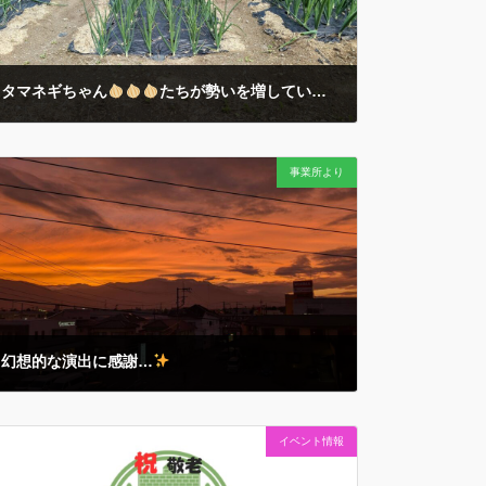
タマネギちゃん
たちが勢いを増しています…！
2026年4月6日
例年より早めの桜
の開花や… あまりの暖かさにハナミ
事業所より
ズキもビックリ開花の今朝… キレイに行儀よく整列する
タマネギちゃん
たちの成長を楽しみにしていま
す…！ 続報はまた…
幻想的な演出に感謝…
2025年10月8日
午後５時３０分を少し回ったところ… ミーティング中の
イベント情報
主任職員たちの手を止めたのは… 美しい夕焼けにほんの
少しだけ目を向けてみる… 今日もみんなと１日を過ごせ