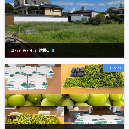
『当たり前ではない当たり前 […]
ほったらかした結果…
2025年10月8日
ごあいさつ
除草～乗用管理機アグリカでの耕運まで… 昨年植え付けた『玉ねぎ』
や今年春の『ジャガイモ』収穫後の「ほったらかし温泉
」ならぬ…
ホープの『ほったらかし菜園
』が大変なことに…
気がつく
とそこは一面の「名もなき植物」 […]