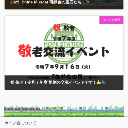
2025_Shine Muscat 薄緑色の宝石たち…
2025年9月25日
イベント情報
2025（令和７）年シーズンも甘くて嬉しい贈り物がたくさん届きまし
た… これは絶対に当たり前のことではなく…贈ってくださった方々の
ご厚意や応援の賜物
であると『感謝！』の気持ちを肝に銘じておき
ます… それでもみなさんの食 […]
祝 敬老！令和７年度 恒例の交流イベントです！
2025年9月16日
敬老の日を迎え…今年度も甲斐市内の『あやめの里』様と恒例の交流
イベントに選抜メンバーと同行スタッフでうかがってきました…
本イベントについては、２０２０年以降のコロナ禍での中断や…再開
からも多くの規制・制限を設けて様々 […]
ホープ会について