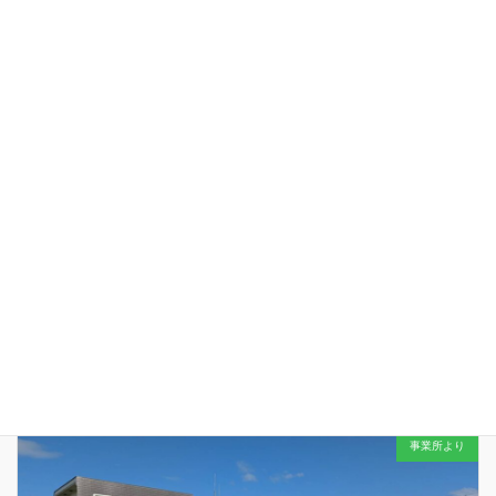
2025'利用者社会体験プログラム in 日本平
2025年10月17日
事業所より
今年もワイワイ
行ってきました…！ 早朝からご対応をいただきま
した各ご家庭とご家族の皆々様…連携施設の皆々様… 動画にあるたく
さんの笑顔をつくるお手伝いに心から感謝申し上げます…
「働
く！」「遊ぶ！」「暮らす！」をこ […]
幻想的な演出に感謝…
2025年10月8日
事業所より
午後５時３０分を少し回ったところ… ミーティング中の主任職員たち
の手を止めたのは… 美しい夕焼けにほんの少しだけ目を向けてみる…
今日もみんなと１日を過ごせたことは当たり前ではないこと… そんな