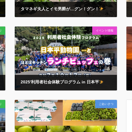
タマネギ夫人とイモ男爵が…グン！グン！
2026年4月22日
甲府の桜も葉桜になった４月の下旬… 畑のお野菜たちが
り
イベント情報
その勢いを増してきました…
菜園周辺のご近隣から
も…『今年ぁ～勢いがイイじゃんかぁ！』と太鼓判！
どうかこのまま順調に健やかに育ってくれますように…
2025'利用者社会体験プログラム in 日本平
2025年10月17日
今年もワイワイ
行ってきました…！ 早朝からご対応を
り
ごあいさつ
いただきました各ご家庭とご家族の皆々様…連携施設の
皆々様… 動画にあるたくさんの笑顔をつくるお手伝いに
心から感謝申し上げます…
「働く！」「遊ぶ！」
「暮らす！」をこ […]