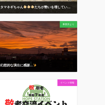
タマネギちゃん
たちが勢いを増しています…！
2026年4月6日
例年より早めの桜
の開花や… あまりの暖かさにハナミ
事業所より
ズキもビックリ開花の今朝… キレイに行儀よく整列する
タマネギちゃん
たちの成長を楽しみにしていま
す…！ 続報はまた…
幻想的な演出に感謝…
2025年10月8日
午後５時３０分を少し回ったところ… ミーティング中の
イベント情報
主任職員たちの手を止めたのは… 美しい夕焼けにほんの
少しだけ目を向けてみる… 今日もみんなと１日を過ごせ
たことは当たり前ではないこと… そんな『当たり前では
ない当たり前 […]