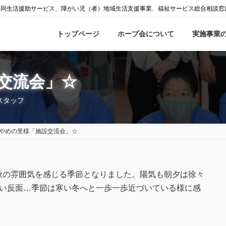
共同生活援助サービス、障がい児（者）地域生活支援事業、福祉サービス総合相談窓
トップページ
ホープ会について
実施事業
交流会」☆
スタッフ
やめの里様「施設交流会」☆
の雰囲気を感じる季節となりました。陽気も朝夕は徐々
すい反面…季節は寒い冬へと一歩一歩近づいている様に感