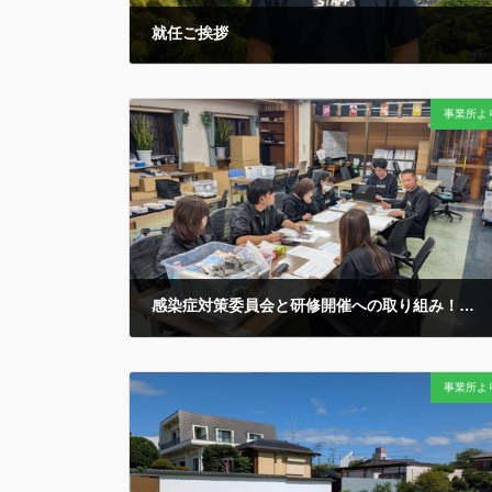
就任ご挨拶
2026年7月12日
社会福祉法人ホープ会のホームページにアクセスいた
事業所よ
だきありがとうございます。 平素より格別のご高配な
らびにご指導、ご支援を賜り厚く御礼を申し上げます。
平成１４年３月の法人創設から、度重なる法制度等の
変革を経て、今日 […]
感染症対策委員会と研修開催への取り組み！
2025年10月29日
今冬へ向けた「感染症対策」のための定例会議です…
事業所よ
かつては冬の「インフルエンザ」や「ノロウイルス」な
どへの対策が主流でしたが…新型コロナのパンデミック
以来はもはや「季節」を問わず警戒と対策を必要として
います… 各事業所 […]