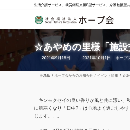
コ
ナ
生活介護サービス、就労継続支援B型サービス、介護包括型
ン
ビ
テ
ゲ
ン
ー
ツ
シ
へ
ョ
ス
ン
☆あやめの里様「施設
キ
に
ッ
移
プ
動
最
2021年9月18日
2021年10月1日
ホープ
終
更
新
日
HOME
ホープ会からのお知らせ
イベント情報
☆あ
時
:
キンモクセイの良い香りが風と共に漂い、秋
に肌寒くなり「日中?」は心地よく過ごしや
じます。。。